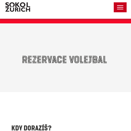
Togg
navig
Rezervace volejbal
Kdy dorazíš?