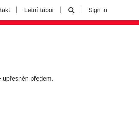
takt
Letní tábor
Sign in
ude upřesněn předem.